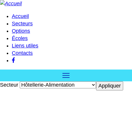
Aller
au
Accueil
contenu
Secteurs
Navigation
principal
Options
principale
Écoles
Liens utiles
Contacts
Secteur