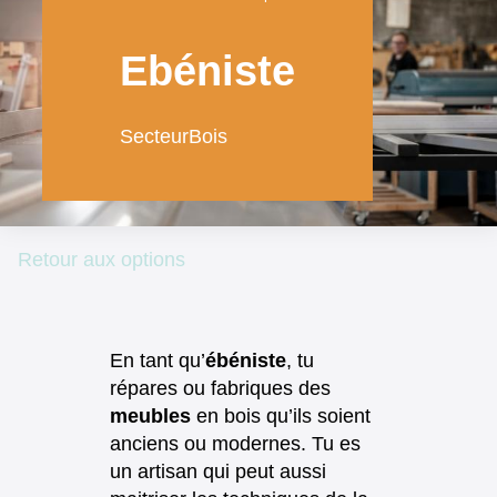
de
contenu
Ebéniste
Secteur
Bois
Retour aux options
En tant qu’
ébéniste
, tu
répares ou fabriques des
meubles
en bois qu’ils soient
anciens ou modernes. Tu es
un artisan qui peut aussi