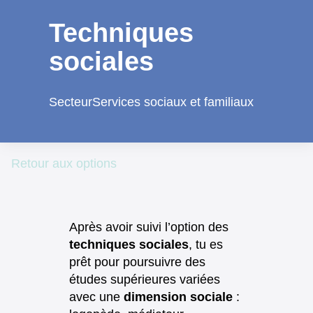
de
contenu
Techniques
sociales
Secteur
Services sociaux et familiaux
Retour aux options
Après avoir suivi l’option des
techniques sociales
, tu es
prêt pour poursuivre des
études supérieures variées
avec une
dimension sociale
: